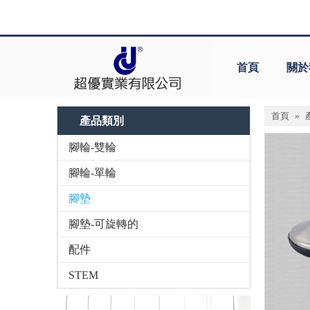
首頁
關於
首頁
»
產品類別
腳輪-雙輪
腳輪-單輪
腳墊
腳墊-可旋轉的
配件
STEM