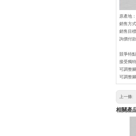
原產地
銷售方
銷售目
詢價付款方
競爭特
接受獨特
可調整腳
可調整腳
上一條:
相關產