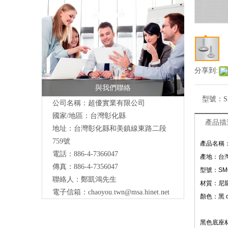
分享到:
與我們聯絡
型號：
公司名稱：超優實業有限公司
國家/地區：台灣彰化縣
產品描
地址：台灣彰化縣和美鎮線東路二段
759號
產品名稱
電話：886-4-7366047
產地：台
傳真：886-4-7356047
型號：SM
聯絡人：鄭凱鴻先生
材質：尼龍
電子信箱：
chaoyou.twn@msa.hinet.net
顏色：黑 or
黑色底座材