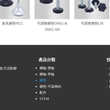
家具腳墊NCG
可調整腳墊OSKG &
可調整腳墊LM
OSKG.SH
產品分類
腳輪-雙輪
的各式活動腳
腳輪-單輪
腳墊
腳墊-可旋轉的
配件
STEM