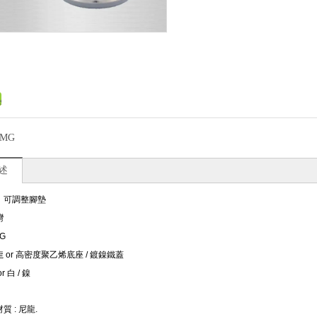
SMG
述
：可調整腳墊
灣
G
 or 高密度聚乙烯底座 / 鍍鎳鐵蓋
 白 / 鎳
質 : 尼龍.