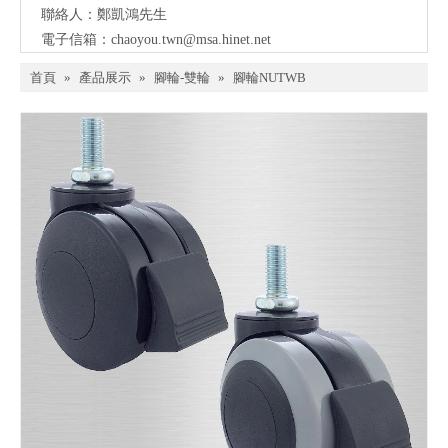
聯絡人：鄭凱鴻先生
電子信箱：
chaoyou.twn@msa.hinet.net
首頁
»
產品展示
»
腳輪-雙輪
»
腳輪NUTWB